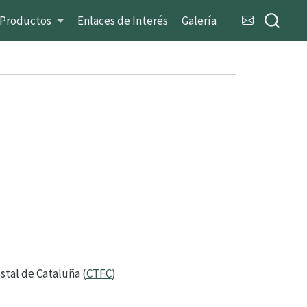
Productos
Enlaces de Interés
Galería
stal de Cataluña (
CTFC
)