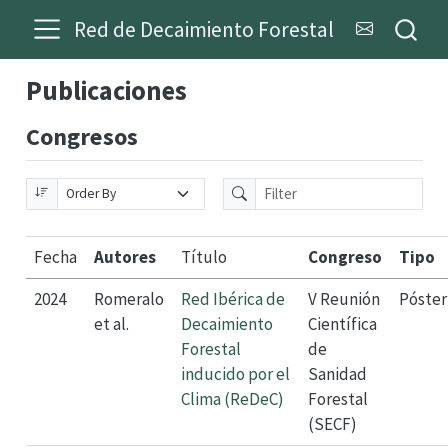
Red de Decaimiento Forestal
Publicaciones
Congresos
Fecha
Autores
Título
Congreso
Tipo
2024
Romeralo
Red Ibérica de
V Reunión
Póster
et al.
Decaimiento
Científica
Forestal
de
inducido por el
Sanidad
Clima (ReDeC)
Forestal
(SECF)