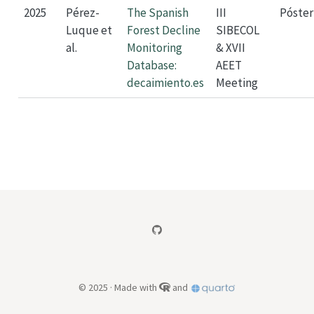
2025
Pérez-
The Spanish
III
Póster
Luque et
Forest Decline
SIBECOL
al.
Monitoring
& XVII
Database:
AEET
decaimiento.es
Meeting
© 2025 · Made with
and